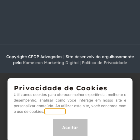
Copyright: CPDP Advogados | Site desenvolvido orgulhosamente
pela
Kameleon Marketing Digital
|
Política de Privacidade
Privacidade de Cookies
Utilizamos cookies para oferecer melhor experiência, melhorar o
desempenho, analisar como você interage em nosso site e
personalizar conteúdo. Ao utilizar este site, você concorda com
o uso de cookies.
Saiba mais.
Aceitar